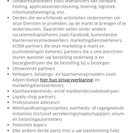
Softwareaanbieders zoals leveranciers van software,
hosting, applicatieondersteuning, levering, logistiek,
informatiebeveiliging, enz.
Derden die verschillende activiteiten ondernemen om
onze Diensten te promoten, op de markt te brengen of te
ondersteunen. Daaronder vallen onder andere
socialemediaplatforms zoals Facebook, buitenlandse
klantenservicemedewerkers, marketingdienstverleners,
eCRM-partners die onze marketing-e-mails en
pushmeldingen beheren, partners die u sms-berichten
sturen wanneer uw bestelling onderweg is en
bezorgbedrijven die de bestelling bij u bezorgen.
Uitvoerende partners
Verkopers, betalings- en kaartserviceproviders zoals
Adyen (bekijk
hier hun privacyverklaring
) en
marketingdienstverleners
Klanttevredenheids- en/of marktonderzoeksbedrijven
Loyalty shop partners
Professionele adviseurs
Wetshandhavingsinstanties, overheids- of regelgevende
instanties (inclusief verzekeringsmaatschappijen, visum-
en belastingautoriteiten)
Potentiële kopers
Elke andere derde partij mits u uw toestemming hebt