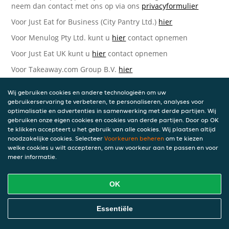
neem dan contact met ons op via ons
privacyformulier
Voor Just Eat for Business (City Pantry Ltd.)
hier
Voor Menulog Pty Ltd. kunt u
hier
contact opnemen
Voor Just Eat UK kunt u
hier
contact opnemen
Voor Takeaway.com Group B.V.
hier
Just Eat Takeaway.com Data Protection Officer -
Wij gebruiken cookies en andere technologieën om uw
Takeaway.com Group B.V.
gebruikerservaring te verbeteren, te personaliseren, analyses voor
optimalisatie en advertenties in samenwerking met derde partijen. Wij
Piet Heinkade 61
gebruiken onze eigen cookies en cookies van derde partijen. Door op OK
1019 GM Amsterdam
te klikken accepteert u het gebruik van alle cookies. Wij plaatsen altijd
Nederland
noodzakelijke cookies. Selecteer
Voorkeuren beheren
om te kiezen
welke cookies u wilt accepteren, om uw voorkeur aan te passen en voor
Bijgewerkte versies van deze
meer informatie.
Privacyverklaring
OK
Wij kunnen deze Verklaring van tijd tot tijd bijwerken als
reactie op veranderende juridische, technische of zakelijke
ontwikkelingen. Wanneer wij onze Privacyverklaring
Essentiële
bijwerken, zullen wij passende maatregelen nemen om u
op de hoogte te brengen, in overeenstemming met het